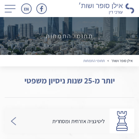
כפתור
EN
זה
משמש
לניווט
תחומי התמחות
במסכים
קטנים
אילן סופר ושות'
>
תחומי התמחות
בלבד
יותר מ-25 שנות ניסיון משפטי
ליטיגציה אזרחית ומסחרית